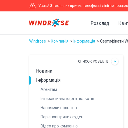
Увага! З технічних причин телефонні лінії не прац
Розклад
Кви
Windrose
Компанія
Інформація
Сертифікати WI
CПИСОК РОЗДІЛІВ
Новини
Інформація
Агентам
Інтерактивна карта польотів
Напрямки польотів
Парк повітряних суден
Відео про компанію