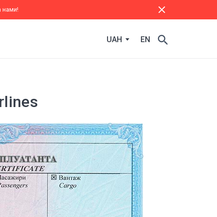
 нами!
UAH
EN
lines