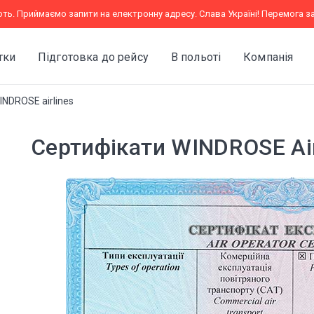
юють. Приймаємо запити на електронну адресу. Слава Україні! Перемога за
тки
Підготовка до рейсу
В польоті
Компанія
NDROSE airlines
Сертифікати WINDROSE Air